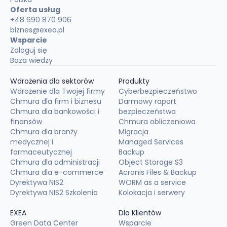
Oferta usług
+48 690 870 906
biznes@exea.pl
Wsparcie
Zaloguj się
Baza wiedzy
Wdrożenia dla sektorów
Produkty
Wdrożenie dla Twojej firmy
Cyberbezpieczeństwo
Chmura dla firm i biznesu
Darmowy raport
Chmura dla bankowości i
bezpieczeństwa
finansów
Chmura obliczeniowa
Chmura dla branży
Migracja
medycznej i
Managed Services
farmaceutycznej
Backup
Chmura dla administracji
Object Storage S3
Chmura dla e-commerce
Acronis Files & Backup
Dyrektywa NIS2
WORM as a service
Dyrektywa NIS2 Szkolenia
Kolokacja i serwery
EXEA
Dla Klientów
Green Data Center
Wsparcie