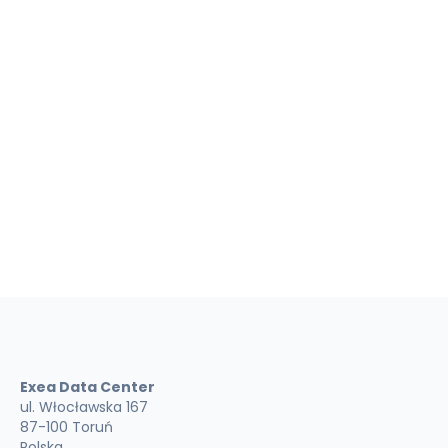
danych osobowych w celu kontaktu. Podanie ich jest
dobrowolne. Informacje o tym, co się dzieje z Twoimi
danymi osobowymi oraz jakie masz prawa związane z
ich przetwarzaniem znajdują się w
polityce prywatności
.
Wyrażam zgodę na przetwarzanie przez EXEA Sp. z o. o.
w Toruniu, ul. Włocławska 167, podanych przeze mnie w
formularzu danych osobowych w celach
marketingowych.
Wyślij wiadomość
Exea Data Center
ul. Włocławska 167
87-100 Toruń
Polska