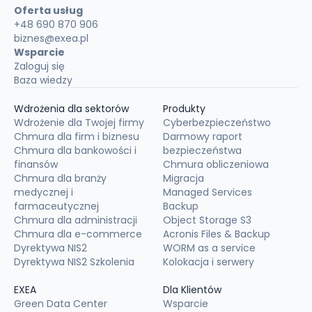
Oferta usług
+48 690 870 906
biznes@exea.pl
Wsparcie
Zaloguj się
Baza wiedzy
Wdrożenia dla sektorów
Produkty
Wdrożenie dla Twojej firmy
Cyberbezpieczeństwo
Chmura dla firm i biznesu
Darmowy raport
Chmura dla bankowości i
bezpieczeństwa
finansów
Chmura obliczeniowa
Chmura dla branży
Migracja
medycznej i
Managed Services
farmaceutycznej
Backup
Chmura dla administracji
Object Storage S3
Chmura dla e-commerce
Acronis Files & Backup
Dyrektywa NIS2
WORM as a service
Dyrektywa NIS2 Szkolenia
Kolokacja i serwery
EXEA
Dla Klientów
Green Data Center
Wsparcie