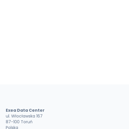
danych osobowych w celu kontaktu. Podanie ich jest
dobrowolne. Informacje o tym, co się dzieje z Twoimi
danymi osobowymi oraz jakie masz prawa związane z
ich przetwarzaniem znajdują się w
polityce prywatności
.
Wyrażam zgodę na przetwarzanie przez EXEA Sp. z o. o.
w Toruniu, ul. Włocławska 167, podanych przeze mnie w
formularzu danych osobowych w celach
marketingowych.
Wyślij wiadomość
Exea Data Center
ul. Włocławska 167
87-100 Toruń
Polska