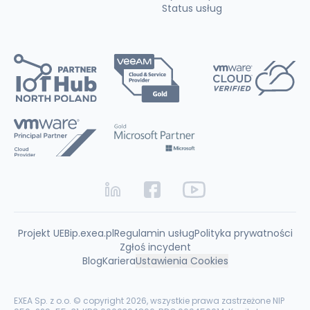
Status usług
Projekt UE
Bip.exea.pl
Regulamin usług
Polityka prywatności
Zgłoś incydent
Blog
Kariera
Ustawienia Cookies
EXEA Sp. z o.o. © copyright 2026, wszystkie prawa zastrzeżone NIP