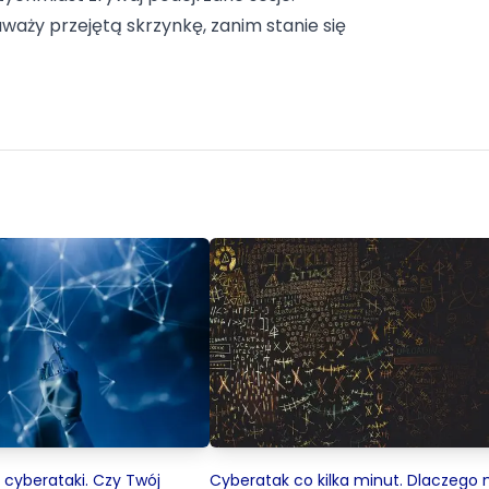
uważy przejętą skrzynkę, zanim stanie się
a cyberataki. Czy Twój
Cyberatak co kilka minut. Dlaczego