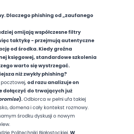
ny. Dlaczego phishing od „zaufanego
ziej omijają współczesne filtry
ięc taktykę - przejmują autentyczne
cję od środka. Kiedy groźna
ej księgowej, standardowe szkolenia
czego warto się wystrzegać.
ejsza niż zwykły phishing?
i pocztowej,
od razu analizuje on
e dołączyć do trwających już
promise
).
Odbiorca w pełni ufa takiej
isko, domena i cały kontekst rozmowy.
 samym środku dyskusji o nowym
elew.
zie Politechniki Białostockiej.
W