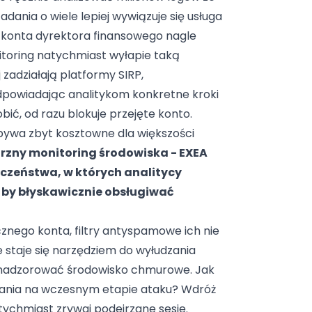
dania o wiele lepiej wywiązuje się usługa
 z konta dyrektora finansowego nagle
itoring natychmiast wyłapie taką
j zadziałają platformy
SIRP
,
dpowiadając analitykom konkretne kroki
bić, od razu blokuje przejęte konto.
bywa zbyt kosztowne dla większości
rzny monitoring środowiska - EXEA
czeństwa, w których analitycy
 by błyskawicznie obsługiwać
znego konta, filtry antyspamowe ich nie
e staje się narzędziem do wyłudzania
e nadzorować środowisko chmurowe. Jak
ałania na wczesnym etapie ataku? Wdróż
atychmiast zrywaj podejrzane sesje.