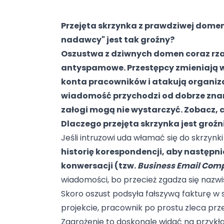
Przejęta skrzynka z prawdziwej dome
nadawcy" jest tak groźny?
Oszustwa z dziwnych domen coraz rzad
antyspamowe. Przestępcy zmieniają w
konta pracowników i atakują organiza
wiadomość przychodzi od dobrze znan
załogi mogą nie wystarczyć. Zobacz, 
Dlaczego przejęta skrzynka jest groźni
Jeśli intruzowi uda włamać się do skrzynk
historię korespondencji, aby następni
konwersacji (tzw.
Business Email Com
wiadomości, bo przecież zgadza się nazw
Skoro oszust podsyła fałszywą fakturę w
projekcie, pracownik po prostu zleca prz
Zagrożenie to doskonale widać na przykład