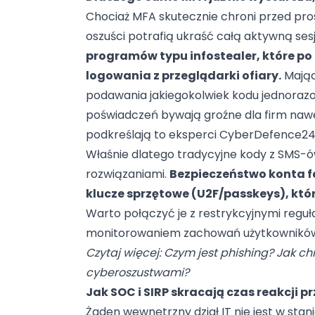
Chociaż MFA skutecznie chroni przed pro
oszuści potrafią ukraść całą aktywną ses
programów typu infostealer, które po
logowania z przeglądarki ofiary.
Mając 
podawania jakiegokolwiek kodu jednorazo
poświadczeń bywają groźne dla firm nawet 
podkreślają to eksperci CyberDefence24
Właśnie dlatego tradycyjne kody z SMS-ó
rozwiązaniami.
Bezpieczeństwo konta f
klucze sprzętowe (U2F/passkeys), któr
Warto połączyć je z restrykcyjnymi regu
monitorowaniem zachowań użytkownikó
Czytaj więcej:
Czym jest phishing? Jak chr
cyberoszustwami?
Jak SOC i SIRP skracają czas reakcji pr
Żaden wewnętrzny dział IT nie jest w stan