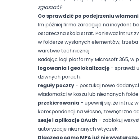
zgłaszać?
Co sprawdzić po podejrzeniu włamani
Im później firma zareaguje na incydent 
ostateczna skala strat. Ponieważ intruz 
w folderze wysłanych elementów, trzeb
warstwie technicznej
Badając logi platformy Microsoft 365, w pi
logowania i geolokalizację
- sprawdź u
dziwnych porach;
reguły poczty
- poszukaj nowo dodanyc
wiadomości w koszu lub nieznanych folde
przekierowania
- upewnij się, że intruz
korespondencji na własne, zewnętrzne ad
sesje i aplikacje OAuth
- zablokuj wszyst
autoryzacje nieznanych wtyczek.
Dlaczego samo MFA już nie wystarcza,