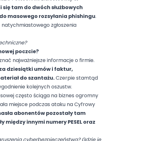
li się tam do dwóch służbowych
i do masowego rozsyłania phishingu
.
do natychmiastowego zgłoszenia
techniczne?
mowej poczcie?
ać najważniejsze informacje o firmie.
a dziesiątki umów i faktur,
teriał do szantażu.
Czerpie stamtąd
ygodnienie kolejnych oszustw.
esowej często ściąga na biznes ogromny
iała miejsce podczas ataku na Cyfrowy
 hasła abonentów pozostały tam
ły między innymi numery PESEL oraz
ruszenia cyberbezpieczeństwa? Gdzie je