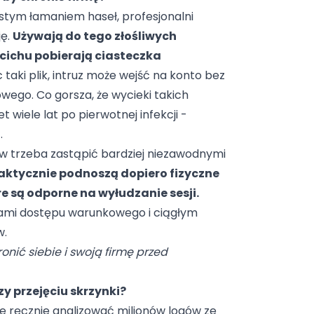
stym łamaniem haseł, profesjonalni
ję.
Używają do tego złośliwych
 cichu pobierają ciasteczka
taki plik, intruz może wejść na konto bez
wego. Co gorsza, że wycieki takich
wiele lat po pierwotnej infekcji -
.
w trzeba zastąpić bardziej niezawodnymi
aktycznie podnoszą dopiero fizyczne
e są odporne na wyłudzanie sesji.
łami dostępu warunkowego i ciągłym
w.
onić siebie i swoją firmę przed
zy przejęciu skrzynki?
ie ręcznie analizować milionów logów ze