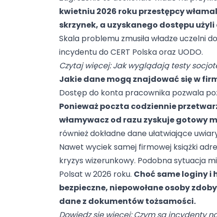
kwietniu 2026 roku przestępcy włama
skrzynek, a uzyskanego dostępu użyl
Skala problemu zmusiła władze uczelni 
incydentu do CERT Polska oraz UODO.
Czytaj więcej:
Jak wyglądają testy socjo
Jakie dane mogą znajdować się w fir
Dostęp do konta pracownika pozwala pozn
Ponieważ poczta codziennie przetwarz
włamywacz od razu zyskuje gotowy ma
również dokładne dane ułatwiające uwiar
Nawet wyciek samej firmowej książki adr
kryzys wizerunkowy. Podobna sytuacja m
Polsat w 2026 roku.
Choć same loginy i
bezpieczne, niepowołane osoby zdoby
dane z dokumentów tożsamości.
Dowiedz się więcej:
Czym są incydenty na