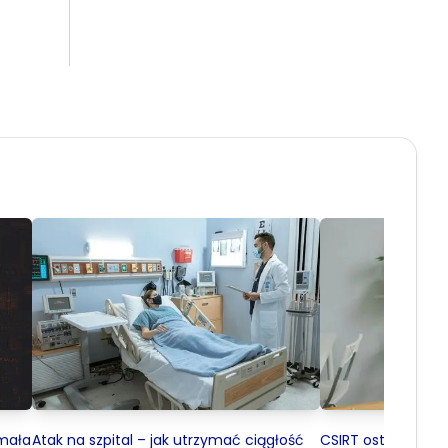
 mała
Atak na szpital – jak utrzymać ciągłość
CSIRT ostrzega pr