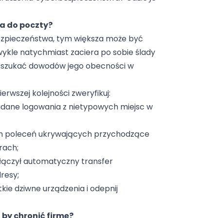
a do poczty?
bezpieczeństwa, tym większa może być
zwykle natychmiast zaciera po sobie ślady
a szukać dowodów jego obecności w
erwszej kolejności zweryfikuj:
dane logowania z nietypowych miejsc w
h poleceń ukrywających przychodzące
rach;
 włączył automatyczny transfer
resy;
kie dziwne urządzenia i odepnij
 by chronić firmę?