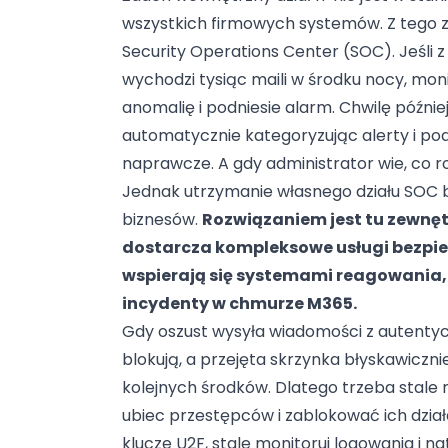
wszystkich firmowych systemów. Z tego za
Security Operations Center (SOC)
. Jeśli
wychodzi tysiąc maili w środku nocy, mon
anomalię i podniesie alarm. Chwilę późnie
automatycznie kategoryzując alerty i po
naprawcze. A gdy administrator wie, co ro
Jednak utrzymanie własnego działu SOC 
biznesów.
Rozwiązaniem jest tu zewnęt
dostarcza kompleksowe usługi bezpie
wspierają się systemami reagowania,
incydenty w chmurze M365.
Gdy oszust wysyła wiadomości z autentyc
blokują, a przejęta skrzynka błyskawiczni
kolejnych środków. Dlatego trzeba stal
ubiec przestępców i zablokować ich dzi
klucze U2F, stale monitoruj logowania i n