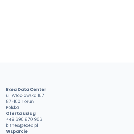
w Toruniu, ul. Włocławska 167, podanych przeze mnie w
formularzu danych osobowych w celach
marketingowych.
Wyślij wiadomość
Exea Data Center
ul. Włocławska 167
87-100 Toruń
Polska
Oferta usług
+48 690 870 906
biznes@exea.pl
Wsparcie