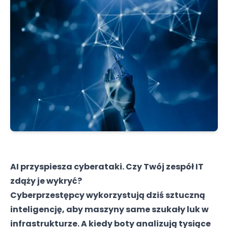
AI przyspiesza cyberataki. Czy Twój zespół IT
zdąży je wykryć?
Cyberprzestępcy wykorzystują dziś sztuczną
inteligencję, aby maszyny same szukały luk w
infrastrukturze. A kiedy boty analizują tysiące