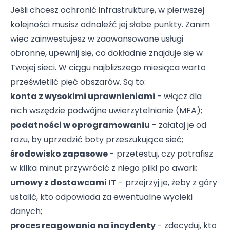
Jeśli chcesz ochronić infrastrukturę, w pierwszej
kolejności musisz odnaleźć jej słabe punkty. Zanim
więc zainwestujesz w zaawansowane usługi
obronne, upewnij się, co dokładnie znajduje się w
Twojej sieci. W ciągu najbliższego miesiąca warto
prześwietlić pięć obszarów. Są to:
konta z wysokimi uprawnieniami
- włącz dla
nich wszędzie podwójne uwierzytelnianie (MFA);
podatności w oprogramowaniu
- załataj je od
razu, by uprzedzić boty przeszukujące sieć;
środowisko zapasowe
- przetestuj, czy potrafisz
w kilka minut przywrócić z niego pliki po awarii;
umowy z dostawcami IT
- przejrzyj je, żeby z góry
ustalić, kto odpowiada za ewentualne wycieki
danych;
proces reagowania na incydenty
- zdecyduj, kto